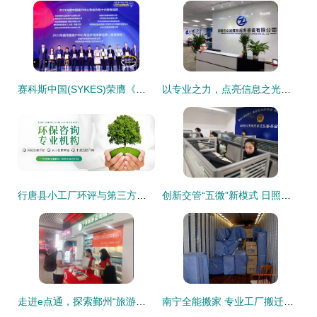
赛科斯中国(SYKES)荣膺《客户世界》编辑推荐“2021年度中国客户中心专业外包十大推荐品牌”奖
以专业之力，点亮信息之光——众诚信息服务的价值解析
行唐县小工厂环评与第三方信息咨询服务 中小企业绿色转型的“得力助手”
创新交管“五微”新模式 日照市公安局交警支队打造掌上便民新局面
走进e点通，探索鄞州“旅游服务”新模式——鄞州旅游咨询服务推广周完美收官，内含奖品名单一键查看
南宁全能搬家 专业工厂搬迁一站式服务引领者